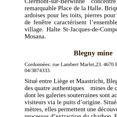
Clermont-
sur-Berwinne concent
remarquable Place de la Halle. Briq
ardoises
pour les toits, pierres pou
de fenêtre caractérisent
l’ensemble
village. Halte St-Jacques-de-Comp
Mosana.
Blegny
mine
Cordonnées:
rue Lambert Marlet,23. 4670 
04/3874333.
Situé entre Liège et Maastricht, Bl
des quatre authentiques
mines de c
dont les galeries souterraines sont a
visiteurs via le puits d’origine.
Situé
mètres, elles permettent une découv
processus d’extraction du charbon.
B